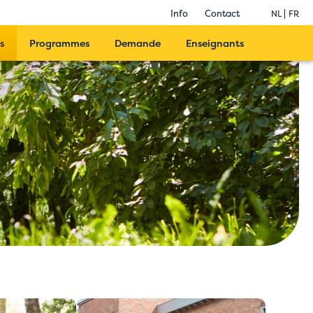
Info
Contact
NL
FR
s
Programmes
Demande
Enseignants