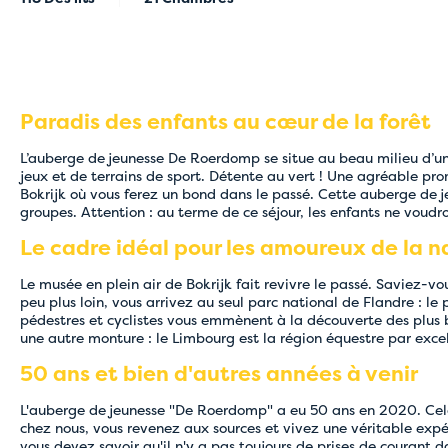
Paradis des enfants au cœur de la forêt
L’auberge de jeunesse De Roerdomp se situe au beau milieu d’un 
jeux et de terrains de sport. Détente au vert ! Une agréable p
Bokrijk où vous ferez un bond dans le passé. Cette auberge de 
groupes. Attention : au terme de ce séjour, les enfants ne voudro
Le cadre idéal pour les amoureux de la n
Le musée en plein air de Bokrijk fait revivre le passé. Saviez-vo
peu plus loin, vous arrivez au seul parc national de Flandre : l
pédestres et cyclistes vous emmènent à la découverte des plus 
une autre monture : le Limbourg est la région équestre par exce
50 ans et bien d'autres années à venir
L'auberge de jeunesse "De Roerdomp" a eu 50 ans en 2020. Cela f
chez nous, vous revenez aux sources et vivez une véritable expér
vous devez savoir qu'il n'y a pas toujours de prises de courant 