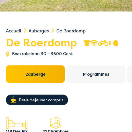
Accueil
Auberges
De Roerdomp
De Roerdomp
Boekrakelaan 30
-
3600 Genk
L'auberge
Programmes
Petit déjeuner compris
118 Des lits
21 Chambres