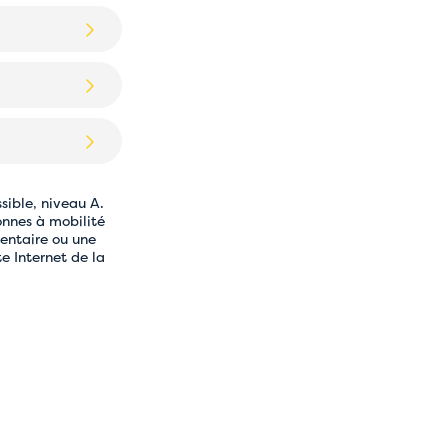
Genk.
les transports
sible, niveau A.
onnes à mobilité
mentaire ou une
te Internet de la