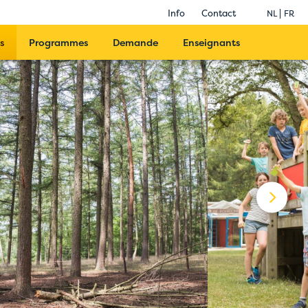
Info
Contact
NL
FR
s
Programmes
Demande
Enseignants