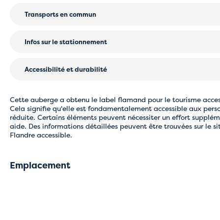
Les enfants de moins de 3 ans voyagent gratuitement
Chaise d’enfants
Cash
Transports en commun
Réduction pour jeunes de moins de 16 ans
Carte de crédit (Visa/Mastercard)
four à micro-ondes
Salle de jeux
Train : gare de Bokrijk (5 km) ou gare de Hasselt ou gare de 
Infos sur le stationnement
Plaine de jeux
Veuillez noter que l'auberge est difficilement accessible par 
publics. Prévoyez suffisamment de temps.
L'auberge dispose d'un grand parking gratuit.
Accessibilité et durabilité
Accessible en fauteuil roulant
Cette auberge a obtenu le label flamand pour le tourisme acces
Accessibilité niveau A - Basique.
Cela signifie qu'elle est fondamentalement accessible aux pers
réduite. Certains éléments peuvent nécessiter un effort supplé
aide. Des informations détaillées peuvent être trouvées sur le si
Flandre accessible.
Emplacement