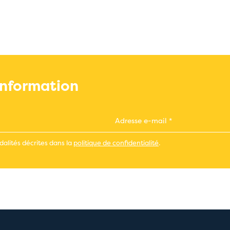
'information
alités décrites dans la
politique de confidentialité
.