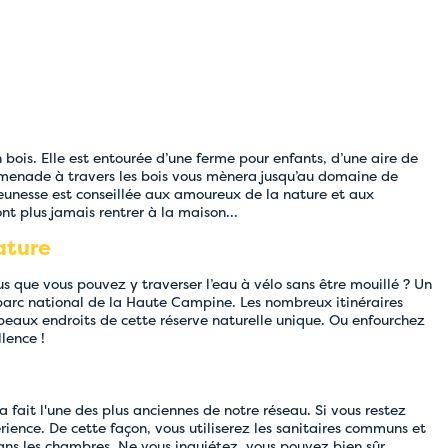
bois. Elle est entourée d’une ferme pour enfants, d’une aire de
romenade à travers les bois vous mènera jusqu’au domaine de
jeunesse est conseillée aux amoureux de la nature et aux
nt plus jamais rentrer à la maison...
ature
us que vous pouvez y traverser l’eau à vélo sans être mouillé ? Un
e parc national de la Haute Campine. Les nombreux itinéraires
beaux endroits de cette réserve naturelle unique. Ou enfourchez
llence !
ait l'une des plus anciennes de notre réseau. Si vous restez
ience. De cette façon, vous utiliserez les sanitaires communs et
dans les chambres. Ne vous inquiétez, vous pouvez bien sûr