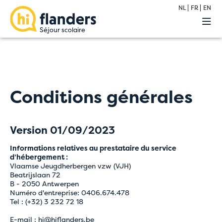
NL
FR
EN
Nos auberges
Programmes
Demande
Enseignants
Info
Conditions générales
Contact
Version 01/09/2023
Informations relatives au prestataire du service
d’hébergement :
Vlaamse Jeugdherbergen vzw (VJH)
Beatrijslaan 72
B - 2050 Antwerpen
Numéro d'entreprise: 0406.674.478
Tel :
(+32) 3 232 72 18
E-mail :
hi@hiflanders.be