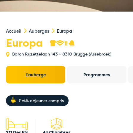
Accueil
Auberges
Europa
Europa
Baron Ruzettelaan 143 - 8310 Brugge (Assebroek)
L'auberge
Programmes
Petit déjeuner compris
211 Des lits
44 Chambres