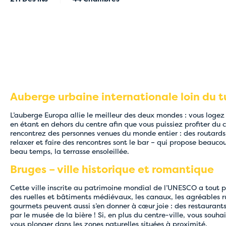
Auberge urbaine internationale loin du tu
L’auberge Europa allie le meilleur des deux mondes : vous logez 
en étant en dehors du centre afin que vous puissiez profiter du 
rencontrez des personnes venues du monde entier : des routards,
relaxer et faire des rencontres sont le bar – qui propose beaucou
beau temps, la terrasse ensoleillée.
Bruges – ville historique et romantique
Cette ville inscrite au patrimoine mondial de l’UNESCO a tout p
des ruelles et bâtiments médiévaux, les canaux, les agréables ru
gourmets peuvent aussi s’en donner à cœur joie : des restauran
par le musée de la bière ! Si, en plus du centre-ville, vous souh
vous plonger dans les zones naturelles situées à proximité.