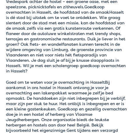
Vredespark achter de hostel – een groene oase, met een
speelzone, picknicktafels en zitheuvels.Goedkoop
overnachten in Hasselt, de hoofdstad van de smaakHasselt
is dé stad bij uitstek om te voet te ontdekken. Wie graag
slentert door de stad met een missie, kan de hoofdstad van
de smaak zelfs via een gratis kunstenroute verkennen. Of
flaneer door de autoluwe winkelstraten met trendy shops,
terrasjes en gastronomische restaurants. Duik je liever in het
groen? Ook fiets- en wandelfanaten kunnen terecht in de
wijdere omgeving van Limburg, de groenste provincie van
Vlaanderen en niet voor niets hét fietsparadijs van
Vlaanderen. Je dag sluit je af bij je knusse slaapplaats in
Hasselt. Wil je met een scholengroep goedkoop overnachten
in Hasselt?
Goed om te weten voor je overnachting in HasseltBij
aankomst in ons hostel in Hasselt ontvang je voor je
overnachting een lakenpakket waarmee je zelf je bed
opmaakt. De handdoeken zijn niet inbegrepen bij je verblijf,
maar zijn per stuk te huur. Het ontbijt is inbegrepen en er is
een kleine gastenkeuken. Goedkoop en gezellig overnachten
doe je in een hostel of herberg van Vlaamse
Jeugdherbergen. Onze organisatie biedt de leukste
herbergen en hostels aan door heel België. Bekijk
bijvoorbeeld het eigenzinnige Gent tijdens een verzorgd