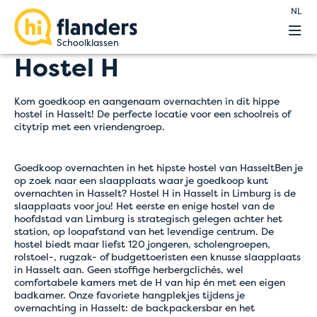
NL
Onze hostels
Hostel H
Programma's
Aanvraag
Kom goedkoop en aangenaam overnachten in dit hippe
Leerkrachten
hostel in Hasselt! De perfecte locatie voor een schoolreis of
citytrip met een vriendengroep.
Info
Blog
Contact
Goedkoop overnachten in het hipste hostel van HasseltBen je
op zoek naar een slaapplaats waar je goedkoop kunt
overnachten in Hasselt? Hostel H in Hasselt in Limburg is de
slaapplaats voor jou! Het eerste en enige hostel van de
hoofdstad van Limburg is strategisch gelegen achter het
station, op loopafstand van het levendige centrum. De
hostel biedt maar liefst 120 jongeren, scholengroepen,
rolstoel-, rugzak- of budgettoeristen een knusse slaapplaats
in Hasselt aan. Geen stoffige herbergclichés, wel
comfortabele kamers met de H van hip én met een eigen
badkamer. Onze favoriete hangplekjes tijdens je
overnachting in Hasselt: de backpackersbar en het