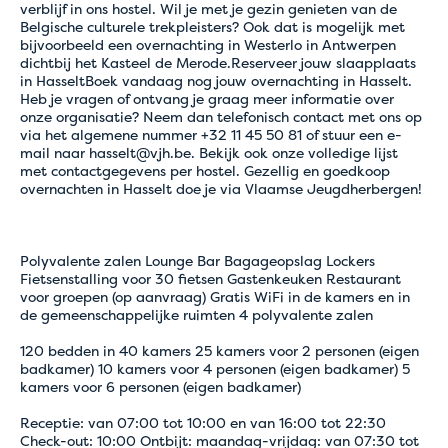
verblijf in ons hostel. Wil je met je gezin genieten van de
Belgische culturele trekpleisters? Ook dat is mogelijk met
bijvoorbeeld een overnachting in Westerlo in Antwerpen
dichtbij het Kasteel de Merode.Reserveer jouw slaapplaats
in HasseltBoek vandaag nog jouw overnachting in Hasselt.
Heb je vragen of ontvang je graag meer informatie over
onze organisatie? Neem dan telefonisch contact met ons op
via het algemene nummer +32 11 45 50 81 of stuur een e-
mail naar hasselt@vjh.be. Bekijk ook onze volledige lijst
met contactgegevens per hostel. Gezellig en goedkoop
overnachten in Hasselt doe je via Vlaamse Jeugdherbergen!
Polyvalente zalen Lounge Bar Bagageopslag Lockers
Fietsenstalling voor 30 fietsen Gastenkeuken Restaurant
voor groepen (op aanvraag) Gratis WiFi in de kamers en in
de gemeenschappelijke ruimten 4 polyvalente zalen
120 bedden in 40 kamers 25 kamers voor 2 personen (eigen
badkamer) 10 kamers voor 4 personen (eigen badkamer) 5
kamers voor 6 personen (eigen badkamer)
Receptie: van 07:00 tot 10:00 en van 16:00 tot 22:30
Check-out: 10:00 Ontbijt: maandag-vrijdag: van 07:30 tot