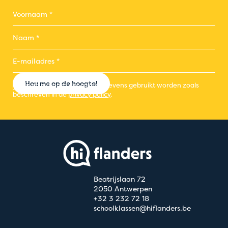
Hou me op de hoogte!
Ik ga akkoord dat mijn gegevens gebruikt worden zoals
beschreven in de
privacy policy
.
Beatrijslaan 72
2050 Antwerpen
+32 3 232 72 18
schoolklassen@hiflanders.be