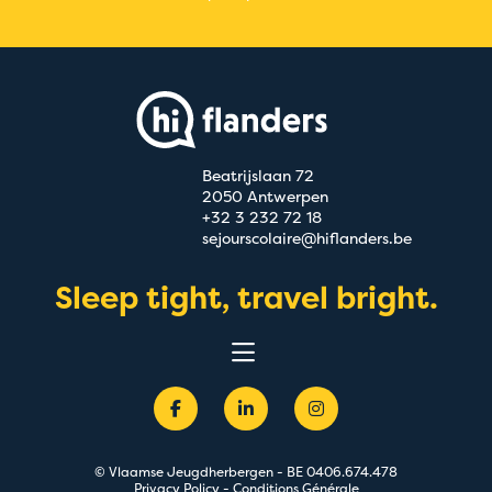
Beatrijslaan 72
2050 Antwerpen
+32 3 232 72 18
sejourscolaire@hiflanders.be
Sleep tight, travel bright.
Nos auberges
Programmes
Enseignants
Info
Demande
© Vlaamse Jeugdherbergen - BE 0406.674.478
Contact
Privacy Policy
-
Conditions Générale