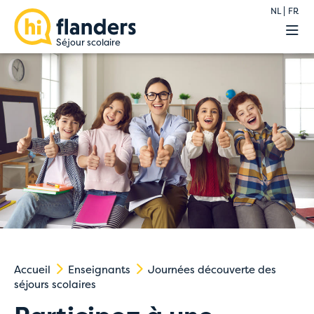
NL
FR
Nos auberges
Programmes
Demande
Enseignants
Info
Contact
Accueil
Enseignants
Journées découverte des
séjours scolaires